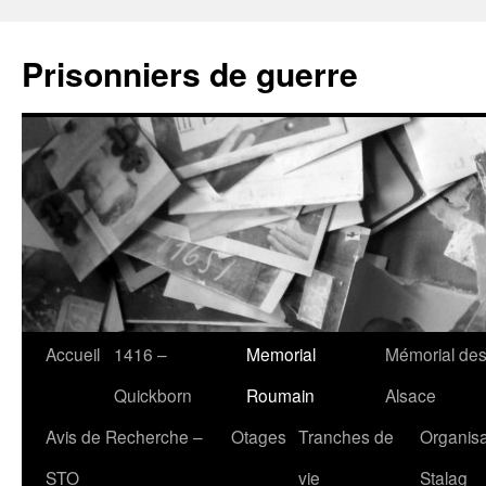
Aller
au
Prisonniers de guerre
contenu
Accueil
1416 –
Memorial
Mémorial des
Quickborn
Roumain
Alsace
Avis de Recherche –
Otages
Tranches de
Organisa
STO
vie
Stalag