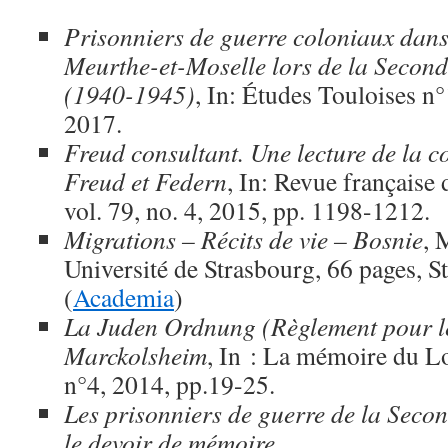
Prisonniers de guerre coloniaux dans 
Meurthe-et-Moselle lors de la Secon
(1940-1945)
, In: Études Touloises n°
2017.
Freud consultant. Une lecture de la 
Freud et Federn
, In: Revue française 
vol. 79, no. 4, 2015, pp. 1198-1212.
Migrations – Récits de vie – Bosnie
, 
Université de Strasbourg, 66 pages, S
(
Academia
)
La Juden Ordnung (Règlement pour les
Marckolsheim
, In : La mémoire du Lo
n°4, 2014, pp.19-25.
Les prisonniers de guerre de la Seco
le devoir de mémoire
,