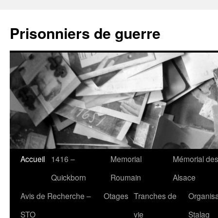
Aller
au
Prisonniers de guerre
contenu
Accueil
1416 –
Memorial
Mémorial des
Quickborn
Roumain
Alsace
Avis de Recherche –
Otages
Tranches de
Organisa
STO
vie
Stalag