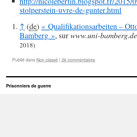
http://nicolebertin.blogspot.fr/2015/
stolperstein-uvre-de-gunter.html
↑
(
de
)
«
Qualifikationsarbeiten – Ott
Bamberg
»
, sur
www.uni-bamberg.de
2018
)
Publié dans
Non classé
|
26 commentaires
Prisonniers de guerre