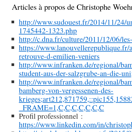
Articles à propos de Christophe Woeh
http://www.sudouest.fr/2014/11/24/u
1745442-1323.php
http://c.dna.fr/culture/2011/12/06/le
https://www.lanouvellerepublique.fr/
retrouve-d-emilien-veniers
http://www.infranken.de/regional/ba
student-aus-der-salzgrube-an-die-un
http://www.infranken.de/regional/bam
bamberg-von-vergessenen-des-
krieges;art212,871759,::pic155,158
_FRAME=1,C,C,C,C,C,C,C
Profil professionnel :
https://www.linkedin.com/in/christo