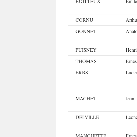
BOITTEUX
Emile
CORNU
Arthu
GONNET
Anato
PUISNEY
Henri
THOMAS
Ernes
ERBS
Lucie
MACHET
Jean
DELVILLE
Leon
MANCHETTE
Ernes