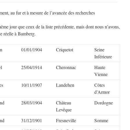
rement, au fur et à mesure de l’avancée des recherches
me jour que ceux de la liste précédente, mais dont nous n’avons,
nce réelle à Bamberg.
on
01/01/1904
Criquetot
Seine
Inférieure
l
25/04/1914
Cheronnac
Haute
Vienne
es
10/11/1907
Landehen
Côtes
d’Armor
and
28/03/1904
Château
Dordogne
Levêque
and
31/12/1901
Fresneville
Somme