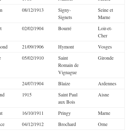
on
08/12/1913
Signy-
Seine et
Signets
Marne
t
02/02/1904
Bourré
Loir-et-
Cher
ond
21/09/1906
Hymont
Vosges
e
05/02/1910
Saint
Gironde
Romain de
Vignague
24/07/1904
Blaize
Ardennes
and
1915
Saint Paul
Aisne
aux Bois
nt
16/10/1911
Pringy
Marne
ice
04/12/1912
Brochard
Orne