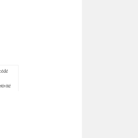
cédé
tivité