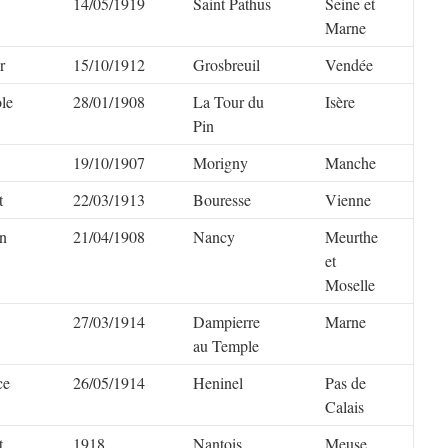
14/05/1919
Saint Pathus
Seine et
Marne
r
15/10/1912
Grosbreuil
Vendée
le
28/01/1908
La Tour du
Isère
Pin
19/10/1907
Morigny
Manche
t
22/03/1913
Bouresse
Vienne
n
21/04/1908
Nancy
Meurthe
et
Moselle
27/03/1914
Dampierre
Marne
au Temple
ce
26/05/1914
Heninel
Pas de
Calais
t
1918
Nantois
Meuse