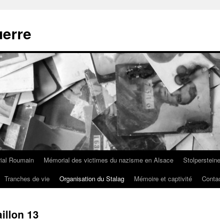
uerre
ial Roumain
Mémorial des victimes du nazisme en Alsace
Stolperstein
Tranches de vie
Organisation du Stalag
Mémoire et captivité
Conta
illon 13