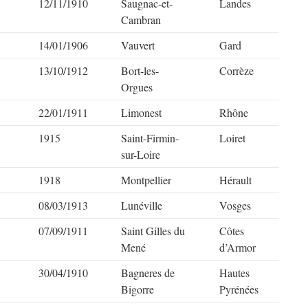
12/11/1910
Saugnac-et-
Landes
Cambran
14/01/1906
Vauvert
Gard
13/10/1912
Bort-les-
Corrèze
Orgues
22/01/1911
Limonest
Rhône
1915
Saint-Firmin-
Loiret
sur-Loire
1918
Montpellier
Hérault
08/03/1913
Lunéville
Vosges
07/09/1911
Saint Gilles du
Côtes
Mené
d’Armor
30/04/1910
Bagneres de
Hautes
Bigorre
Pyrénées