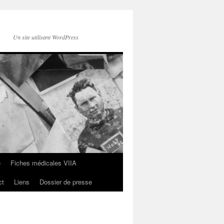
Un site utilisant WordPress
e
Fiches médicales VIIA
ct
Liens
Dossier de presse