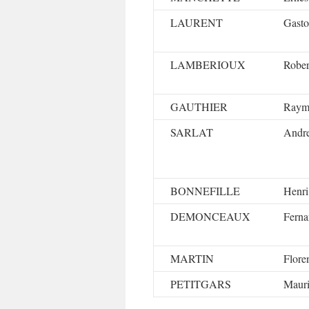
LAURENT
Gast
LAMBERIOUX
Rober
GAUTHIER
Raym
SARLAT
Andr
BONNEFILLE
Henri
DEMONCEAUX
Fern
MARTIN
Flore
PETITGARS
Maur