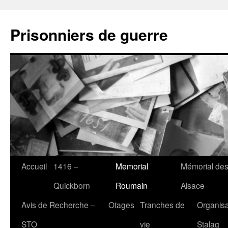
Aller
au
Prisonniers de guerre
contenu
Accueil
1416 –
Memorial
Mémorial des
Quickborn
Roumain
Alsace
Avis de Recherche –
Otages
Tranches de
Organisa
STO
vie
Stalag