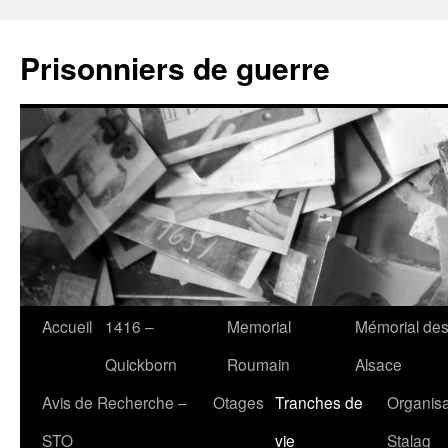
Aller
au
Prisonniers de guerre
contenu
Accueil
1416 –
Memorial
Mémorial des
Quickborn
Roumain
Alsace
Avis de Recherche –
Otages
Tranches de
Organisa
STO
vie
Stalag