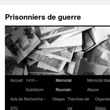
Aller
au
Prisonniers de guerre
contenu
Accueil
1416 –
Memorial
Mémorial des
Quickborn
Roumain
Alsace
Avis de Recherche –
Otages
Tranches de
Organisa
STO
vie
Stalag