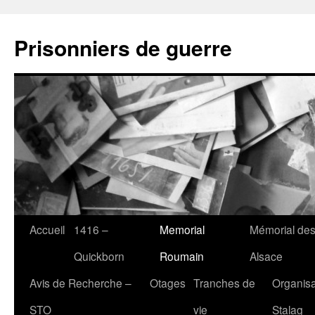
Aller
au
Prisonniers de guerre
contenu
Accueil
1416 –
Memorial
Mémorial des
Quickborn
Roumain
Alsace
Avis de Recherche –
Otages
Tranches de
Organisa
STO
vie
Stalag