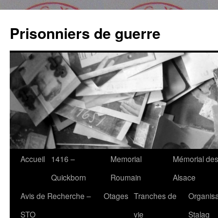
Aller
au
Prisonniers de guerre
contenu
Accueil
1416 –
Memorial
Mémorial des
Quickborn
Roumain
Alsace
Avis de Recherche –
Otages
Tranches de
Organisa
STO
vie
Stalag