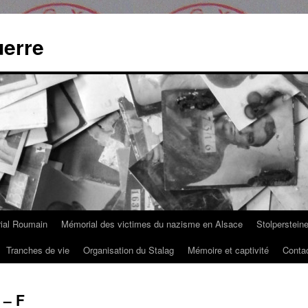
uerre
ial Roumain
Mémorial des victimes du nazisme en Alsace
Stolperstein
Tranches de vie
Organisation du Stalag
Mémoire et captivité
Conta
 – F